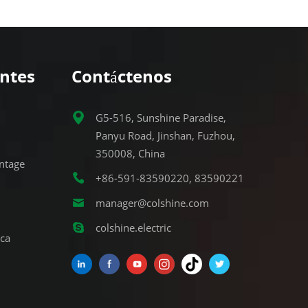
entes
Contáctenos
G5-516, Sunshine Paradise,
Panyu Road, Jinshan, Fuzhou,
350008, China
ntage
+86-591-83590220, 83590221
manager@colshine.com
colshine.electric
ca