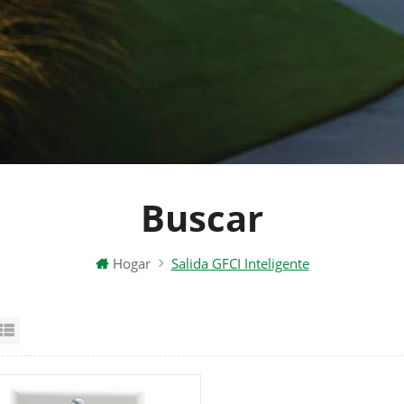
Buscar
Hogar
Salida GFCI Inteligente
id View
List View