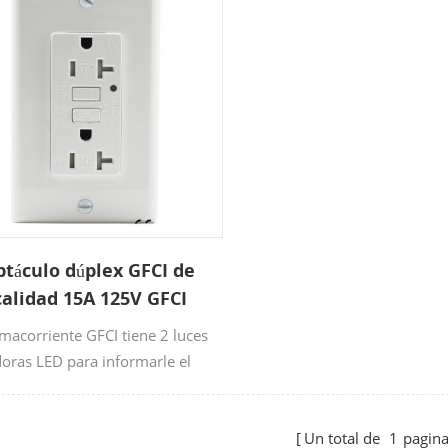
táculo dúplex GFCI de
calidad 15A 125V GFCI
omacorriente GFCI tiene 2 luces
doras LED para informarle el
 del receptáculo.
Un total de
1
pagin