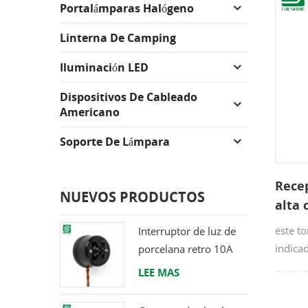
Portalámparas Halógeno
Linterna De Camping
Iluminación LED
Dispositivos De Cableado
Americano
Soporte De Lámpara
Recep
NUEVOS PRODUCTOS
alta 
este t
Interruptor de luz de
indica
porcelana retro 10A
estado
250V
LEE MAS