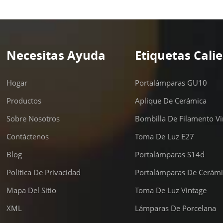
Necesitas Ayuda
Etiquetas Cali
Hogar
Portalámparas GU10
Productos
Aplique De Cerámica
Sobre Nosotros
Bombilla De Filamento Vi
Contáctenos
Toma De Luz E27
Blog
Portalámparas S14d
Política De Privacidad
Portalámparas De Cerámi
Mapa Del Sitio
Toma De Luz Vintage
XML
Lámparas De Porcelana