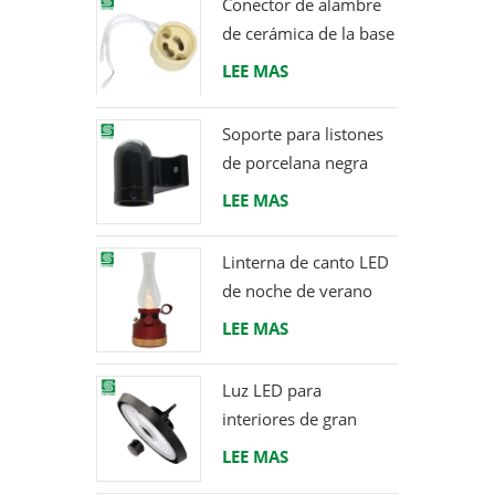
Conector de alambre
de cerámica de la base
del tenedor de la
LEE MAS
lámpara del halógeno
de la bombilla LED del
Soporte para listones
zócalo GU10
de porcelana negra
Racor Edison E27
LEE MAS
Linterna de canto LED
de noche de verano
con altavoz & Power
LEE MAS
Bank
Luz LED para
interiores de gran
altura 120W 200W
LEE MAS
6000K 120lm por