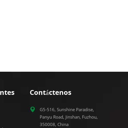
entes
Contáctenos
G5-516, Sunshine Paradise,
Panyu Road, Jinshan, Fuzhou,
350008, China