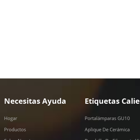
Necesitas Ayuda
Etiquetas Cali
Hogar
Portalámparas GU10
Productos
Aplique De Cerámica