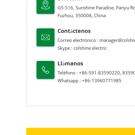
G5-516, Sunshine Paradise, Panyu Ro
Fuzhou, 350008, China
Contáctenos
Correo electrónico :
manager@colshi
Skype :
colshine.electric
Llámanos
Teléfono : +86-591-83590220, 8359
Whatsapp :
+86-13960771985