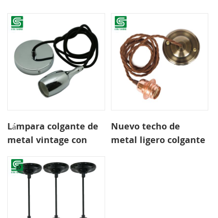
iluminación de techo
Iluminación colgante
vintage Lámpara
de plástico
colgante E27
Lámpara colgante de
Nuevo techo de
metal vintage con
metal ligero colgante
pantalla para Europa
antiguo rosa con
portalámparas de
cobre