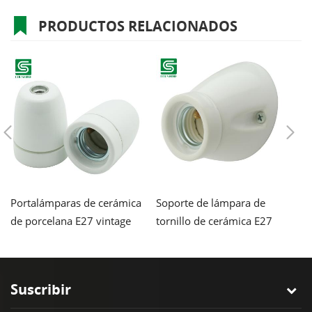
PRODUCTOS RELACIONADOS
Portalámparas de cerámica
Soporte de lámpara de
P
de porcelana E27 vintage
tornillo de cerámica E27
Vi
colorido
Soporte de lámpara de
l
base de lámpara de
porcelana
Suscribir