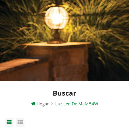
Buscar
Hogar
Luz Led De Maíz 54W
Grid View
List View