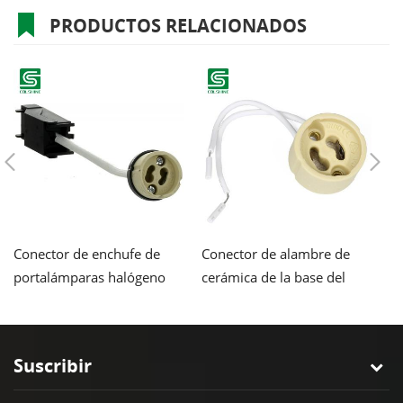
PRODUCTOS RELACIONADOS
Conector de enchufe de
Conector de alambre de
P
portalámparas halógeno
cerámica de la base del
c
GU10 con bloque de
tenedor de la lámpara del
bl
terminales
halógeno de la bombilla
s
LED del zócalo GU10
Suscribir