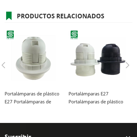
PRODUCTOS RELACIONADOS
Portalámparas de plástico
Portalámparas E27
P
E27 Portalámparas de
Portalámparas de plástico
po
rosca Edison E27
con rosca completa
p
co
Suscribir